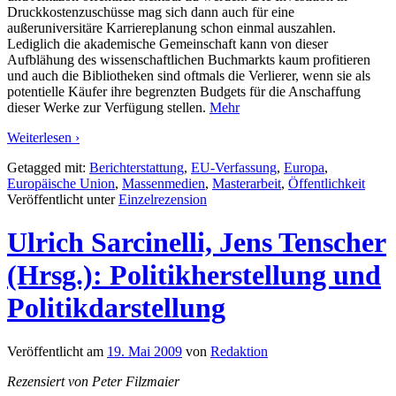
Druckkostenzuschüsse mag sich dann auch für eine
außeruniversitäre Karriereplanung schon einmal auszahlen.
Lediglich die akademische Gemeinschaft kann von dieser
Aufblähung des wissenschaftlichen Buchmarkts kaum profitieren
und auch die Bibliotheken sind oftmals die Verlierer, wenn sie als
potentielle Käufer ihre begrenzten Budgets für die Anschaffung
dieser Werke zur Verfügung stellen.
Mehr
Weiterlesen ›
Getagged mit:
Berichterstattung
,
EU-Verfassung
,
Europa
,
Europäische Union
,
Massenmedien
,
Masterarbeit
,
Öffentlichkeit
Veröffentlicht unter
Einzelrezension
Ulrich Sarcinelli, Jens Tenscher
(Hrsg.): Politikherstellung und
Politikdarstellung
Veröffentlicht am
19. Mai 2009
von
Redaktion
Rezensiert von Peter Filzmaier