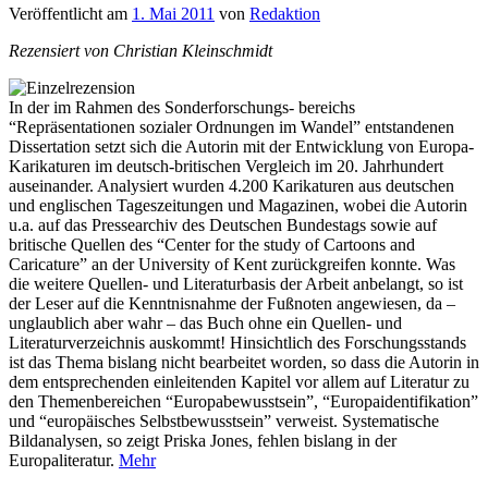
Veröffentlicht am
1. Mai 2011
von
Redaktion
Rezensiert von Christian Kleinschmidt
In der im Rahmen des Sonderforschungs- bereichs
“Repräsentationen sozialer Ordnungen im Wandel” entstandenen
Dissertation setzt sich die Autorin mit der Entwicklung von Europa-
Karikaturen im deutsch-britischen Vergleich im 20. Jahrhundert
auseinander. Analysiert wurden 4.200 Karikaturen aus deutschen
und englischen Tageszeitungen und Magazinen, wobei die Autorin
u.a. auf das Pressearchiv des Deutschen Bundestags sowie auf
britische Quellen des “Center for the study of Cartoons and
Caricature” an der University of Kent zurückgreifen konnte. Was
die weitere Quellen- und Literaturbasis der Arbeit anbelangt, so ist
der Leser auf die Kenntnisnahme der Fußnoten angewiesen, da –
unglaublich aber wahr – das Buch ohne ein Quellen- und
Literaturverzeichnis auskommt! Hinsichtlich des Forschungsstands
ist das Thema bislang nicht bearbeitet worden, so dass die Autorin in
dem entsprechenden einleitenden Kapitel vor allem auf Literatur zu
den Themenbereichen “Europabewusstsein”, “Europaidentifikation”
und “europäisches Selbstbewusstsein” verweist. Systematische
Bildanalysen, so zeigt Priska Jones, fehlen bislang in der
Europaliteratur.
Mehr