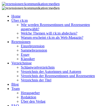
Home
Über r:k:m
Wie werden Rezensentinnen und Rezensenten
ausgewählt?
Welche Themen will r:k:m abdecken?
Warum erscheint r:k:m als Web-Magazin?
Rezensionen
Einzelrezension
Sammelrezension
Essay
Klassiker
Verzeichnisse
Schlagwortverzeichnis
Verzeichnis der Autorinnen und Autoren
Verzeichnis der Rezensentinnen und Rezensenten
Verzeichnis der Titel
Blog
Team
Herausgeber
Redaktion
Über den Verlag
FAQ