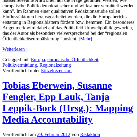
massenrelevante Antworten auf die Frage gefunden werden, wie
europäische Politik demokratischer und wirksamer vermittelt werden
kann”. Im Rahmen einer qualitativen Redaktionsstudie sollen
Einflussfaktoren herausgearbeitet werden, die die Europabericht-
erstattung in Regionalblättern fördern bzw. hemmen. Ein besonderes
Augenmerk wird dabei auf das Politikfeld Umweltpolitik geworfen,
das der Autor als besonders vielversprechend bei der “regionalen
Öffentlichkeitseuropäisierung” ansieht.
[Mehr]
Weiterlesen ›
Getagged mit:
Europa
,
europäische Öffentlichkeit
,
Politikvermittlung
,
Regionalzeitung
Veröffentlicht unter
Einzelrezension
Tobias Eberwein, Susanne
Fengler, Epp Lauk, Tanja
Leppik-Bork (Hrsg.): Mapping
Media Accountability
Veröffentlicht am
29. Februar 2012
von
Redaktion