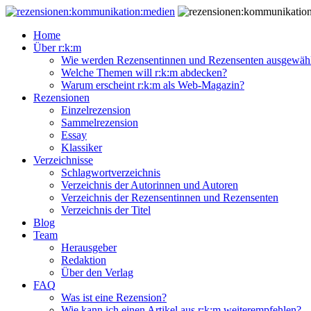
Home
Über r:k:m
Wie werden Rezensentinnen und Rezensenten ausgewähl
Welche Themen will r:k:m abdecken?
Warum erscheint r:k:m als Web-Magazin?
Rezensionen
Einzelrezension
Sammelrezension
Essay
Klassiker
Verzeichnisse
Schlagwortverzeichnis
Verzeichnis der Autorinnen und Autoren
Verzeichnis der Rezensentinnen und Rezensenten
Verzeichnis der Titel
Blog
Team
Herausgeber
Redaktion
Über den Verlag
FAQ
Was ist eine Rezension?
Wie kann ich einen Artikel aus r:k:m weiterempfehlen?