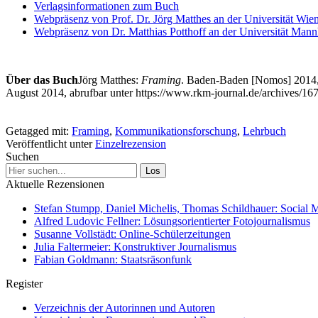
Verlagsinformationen zum Buch
Webpräsenz von Prof. Dr. Jörg Matthes an der Universität Wie
Webpräsenz von Dr. Matthias Potthoff an der Universität Man
Über das Buch
Jörg Matthes:
Framing
. Baden-Baden [Nomos] 2014, 
August 2014, abrufbar unter https://www.rkm-journal.de/archives/16
‹
Sven Engesser: Die Qualität des Partizipativen Journalismus im We
Jens Schröter (Hrsg.): Handbuch Medienwissenschaft
›
Getagged mit:
Framing
,
Kommunikationsforschung
,
Lehrbuch
Veröffentlicht unter
Einzelrezension
Suchen
Aktuelle Rezensionen
Stefan Stumpp, Daniel Michelis, Thomas Schildhauer: Social 
Alfred Ludovic Fellner: Lösungsorientierter Fotojournalismus
Susanne Vollstädt: Online-Schülerzeitungen
Julia Faltermeier: Konstruktiver Journalismus
Fabian Goldmann: Staatsräsonfunk
Register
Verzeichnis der Autorinnen und Autoren