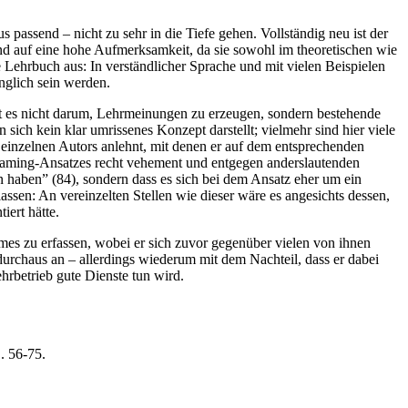
passend – nicht zu sehr in die Tiefe gehen. Vollständig neu ist der
und auf eine hohe Aufmerksamkeit, da sie sowohl im theoretischen wie
 Lehrbuch aus: In verständlicher Sprache und mit vielen Beispielen
nglich sein werden.
geht es nicht darum, Lehrmeinungen zu erzeugen, sondern bestehende
h kein klar umrissenes Konzept darstellt; vielmehr sind hier viele
 einzelnen Autors anlehnt, mit denen er auf dem entsprechenden
 Framing-Ansatzes recht vehement und entgegen anderslautenden
un haben” (84), sondern dass es sich bei dem Ansatz eher um ein
assen: An vereinzelten Stellen wie dieser wäre es angesichts dessen,
ert hätte.
ames zu erfassen, wobei er sich zuvor gegenüber vielen von ihnen
durchaus an – allerdings wiederum mit dem Nachteil, dass er dabei
ehrbetrieb gute Dienste tun wird.
S. 56-75.