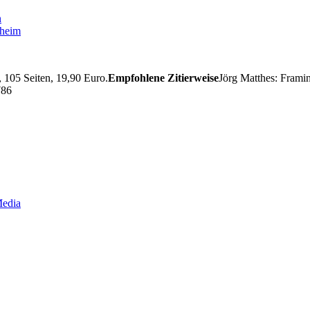
n
nheim
105 Seiten, 19,90 Euro.
Empfohlene Zitierweise
Jörg Matthes: Framin
786
b
Media