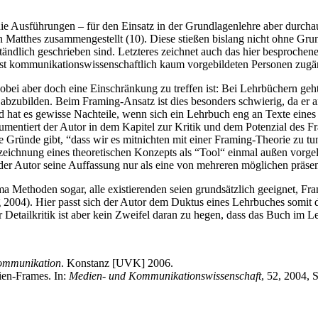
ie Ausführungen – für den Einsatz in der Grundlagenlehre aber durchaus 
on Matthes zusammengestellt (10). Diese stießen bislang nicht ohne Gr
ändlich geschrieben sind. Letzteres zeichnet auch das hier besprochene
lbst kommunikationswissenschaftlich kaum vorgebildeten Personen zugä
r, wobei aber doch eine Einschränkung zu treffen ist: Bei Lehrbüchern 
ilden. Beim Framing-Ansatz ist dies besonders schwierig, da er an sic
nd hat es gewisse Nachteile, wenn sich ein Lehrbuch eng an Texte eines
gumentiert der Autor in dem Kapitel zur Kritik und dem Potenzial des
are Gründe gibt, “dass wir es mitnichten mit einer Framing-Theorie zu t
ezeichnung eines theoretischen Konzepts als “Tool“ einmal außen vorgel
r Autor seine Auffassung nur als eine von mehreren möglichen präsenti
a Methoden sogar, alle existierenden seien grundsätzlich geeignet, Fr
g 2004). Hier passt sich der Autor dem Duktus eines Lehrbuches somit 
r Detailkritik ist aber kein Zweifel daran zu hegen, dass das Buch im L
kommunikation
. Konstanz [UVK] 2006.
ien-Frames. In:
Medien- und Kommunikationswissenschaft
, 52, 2004, 