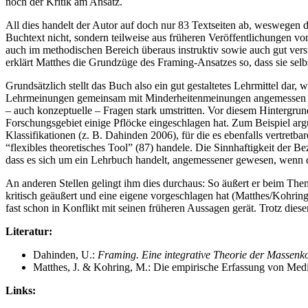
noch der Kritik am Ansatz.
All dies handelt der Autor auf doch nur 83 Textseiten ab, weswegen d
Buchtext nicht, sondern teilweise aus früheren Veröffentlichungen v
auch im methodischen Bereich überaus instruktiv sowie auch gut verst
erklärt Matthes die Grundzüge des Framing-Ansatzes so, dass sie se
Grundsätzlich stellt das Buch also ein gut gestaltetes Lehrmittel da
Lehrmeinungen gemeinsam mit Minderheitenmeinungen angemessen abzub
– auch konzeptuelle – Fragen stark umstritten. Vor diesem Hintergru
Forschungsgebiet einige Pflöcke eingeschlagen hat. Zum Beispiel ar
Klassifikationen (z. B. Dahinden 2006), für die es ebenfalls vertretb
“flexibles theoretisches Tool” (87) handele. Die Sinnhaftigkeit der B
dass es sich um ein Lehrbuch handelt, angemessener gewesen, wenn de
An anderen Stellen gelingt ihm dies durchaus: So äußert er beim Them
kritisch geäußert und eine eigene vorgeschlagen hat (Matthes/Kohrin
fast schon in Konflikt mit seinen früheren Aussagen gerät. Trotz diese
Literatur:
Dahinden, U.:
Framing. Eine integrative Theorie der Massen
Matthes, J. & Kohring, M.: Die empirische Erfassung von Med
Links: