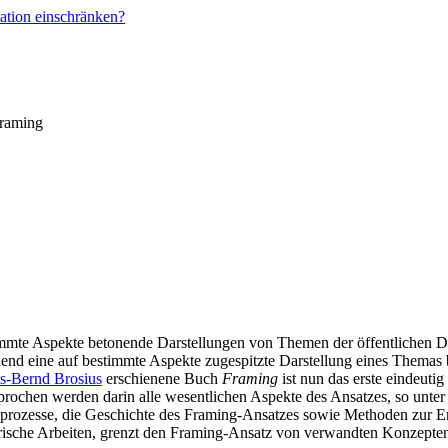
ation einschränken?
Framing
stimmte Aspekte betonende Darstellungen von Themen der öffentlichen 
chend eine auf bestimmte Aspekte zugespitzte Darstellung eines Themas
s-Bernd Brosius
erschienene Buch
Framing
ist nun das erste eindeut
prochen werden darin alle wesentlichen Aspekte des Ansatzes, so unter
rozesse, die Geschichte des Framing-Ansatzes sowie Methoden zur Er
rische Arbeiten, grenzt den Framing-Ansatz von verwandten Konzepten