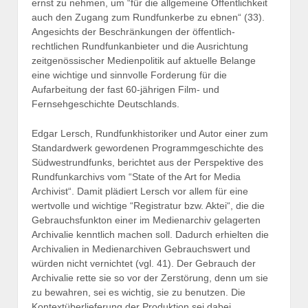
ernst zu nehmen, um “für die allgemeine Öffentlichkeit
auch den Zugang zum Rundfunkerbe zu ebnen“ (33).
Angesichts der Beschränkungen der öffentlich-
rechtlichen Rundfunkanbieter und die Ausrichtung
zeitgenössischer Medienpolitik auf aktuelle Belange
eine wichtige und sinnvolle Forderung für die
Aufarbeitung der fast 60-jährigen Film- und
Fernsehgeschichte Deutschlands.
Edgar Lersch, Rundfunkhistoriker und Autor einer zum
Standardwerk gewordenen Programmgeschichte des
Südwestrundfunks, berichtet aus der Perspektive des
Rundfunkarchivs vom “State of the Art for Media
Archivist“. Damit plädiert Lersch vor allem für eine
wertvolle und wichtige “Registratur bzw. Aktei“, die die
Gebrauchsfunkton einer im Medienarchiv gelagerten
Archivalie kenntlich machen soll. Dadurch erhielten die
Archivalien in Medienarchiven Gebrauchswert und
würden nicht vernichtet (vgl. 41). Der Gebrauch der
Archivalie rette sie so vor der Zerstörung, denn um sie
zu bewahren, sei es wichtig, sie zu benutzen. Die
Kontextüberlieferung der Produktion sei dabei