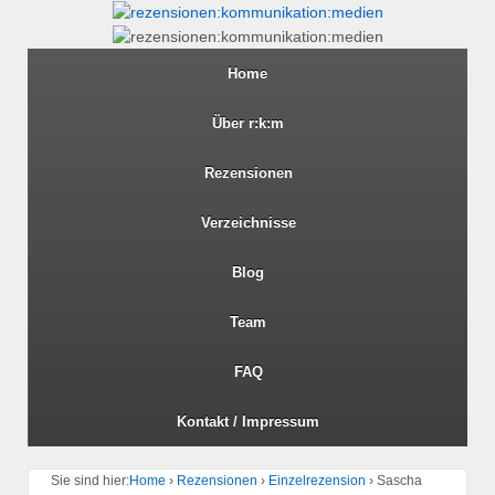
Home
Über r:k:m
Rezensionen
Verzeichnisse
Blog
Team
FAQ
Kontakt / Impressum
Sie sind hier:
Home
›
Rezensionen
›
Einzelrezension
›
Sascha