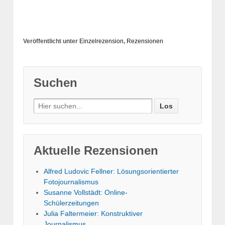
‹
Andreas Elter, Christian F. Trippe: Ausland
Änne Söll, Gerald Schröder (Hrsg.): Der Mann in der
Krise?
›
Veröffentlicht unter
Einzelrezension
,
Rezensionen
Suchen
Aktuelle Rezensionen
Alfred Ludovic Fellner: Lösungsorientierter
Fotojournalismus
Susanne Vollstädt: Online-
Schülerzeitungen
Julia Faltermeier: Konstruktiver
Journalismus