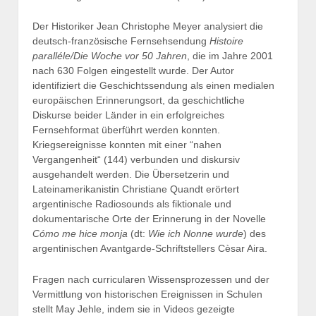
Der Historiker Jean Christophe Meyer analysiert die
deutsch-französische Fernsehsendung
Histoire
paralléle/Die Woche vor 50 Jahren
, die im Jahre 2001
nach 630 Folgen eingestellt wurde. Der Autor
identifiziert die Geschichtssendung als einen medialen
europäischen Erinnerungsort, da geschichtliche
Diskurse beider Länder in ein erfolgreiches
Fernsehformat überführt werden konnten.
Kriegsereignisse konnten mit einer “nahen
Vergangenheit“ (144) verbunden und diskursiv
ausgehandelt werden. Die Übersetzerin und
Lateinamerikanistin Christiane Quandt erörtert
argentinische Radiosounds als fiktionale und
dokumentarische Orte der Erinnerung in der Novelle
Cómo me hice monja
(dt:
Wie ich Nonne wurde
) des
argentinischen Avantgarde-Schriftstellers Cèsar Aira.
Fragen nach curricularen Wissensprozessen und der
Vermittlung von historischen Ereignissen in Schulen
stellt May Jehle, indem sie in Videos gezeigte