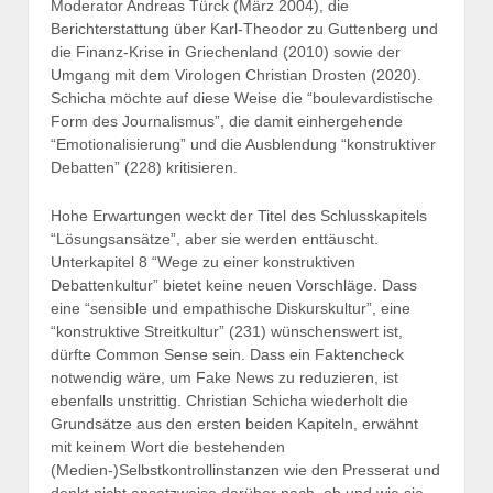
Moderator Andreas Türck (März 2004), die
Berichterstattung über Karl-Theodor zu Guttenberg und
die Finanz-Krise in Griechenland (2010) sowie der
Umgang mit dem Virologen Christian Drosten (2020).
Schicha möchte auf diese Weise die “boulevardistische
Form des Journalismus”, die damit einhergehende
“Emotionalisierung” und die Ausblendung “konstruktiver
Debatten” (228) kritisieren.
Hohe Erwartungen weckt der Titel des Schlusskapitels
“Lösungsansätze”, aber sie werden enttäuscht.
Unterkapitel 8 “Wege zu einer konstruktiven
Debattenkultur” bietet keine neuen Vorschläge. Dass
eine “sensible und empathische Diskurskultur”, eine
“konstruktive Streitkultur” (231) wünschenswert ist,
dürfte Common Sense sein. Dass ein Faktencheck
notwendig wäre, um Fake News zu reduzieren, ist
ebenfalls unstrittig. Christian Schicha wiederholt die
Grundsätze aus den ersten beiden Kapiteln, erwähnt
mit keinem Wort die bestehenden
(Medien-)Selbstkontrollinstanzen wie den Presserat und
denkt nicht ansatzweise darüber nach, ob und wie sie