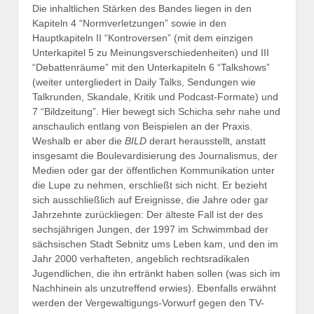
Die inhaltlichen Stärken des Bandes liegen in den
Kapiteln 4 “Normverletzungen” sowie in den
Hauptkapiteln II “Kontroversen” (mit dem einzigen
Unterkapitel 5 zu Meinungsverschiedenheiten) und III
“Debattenräume” mit den Unterkapiteln 6 “Talkshows”
(weiter untergliedert in Daily Talks, Sendungen wie
Talkrunden, Skandale, Kritik und Podcast-Formate) und
7 “Bildzeitung”. Hier bewegt sich Schicha sehr nahe und
anschaulich entlang von Beispielen an der Praxis.
Weshalb er aber die
BILD
derart herausstellt, anstatt
insgesamt die Boulevardisierung des Journalismus, der
Medien oder gar der öffentlichen Kommunikation unter
die Lupe zu nehmen, erschließt sich nicht. Er bezieht
sich ausschließlich auf Ereignisse, die Jahre oder gar
Jahrzehnte zurückliegen: Der älteste Fall ist der des
sechsjährigen Jungen, der 1997 im Schwimmbad der
sächsischen Stadt Sebnitz ums Leben kam, und den im
Jahr 2000 verhafteten, angeblich rechtsradikalen
Jugendlichen, die ihn ertränkt haben sollen (was sich im
Nachhinein als unzutreffend erwies). Ebenfalls erwähnt
werden der Vergewaltigungs-Vorwurf gegen den TV-