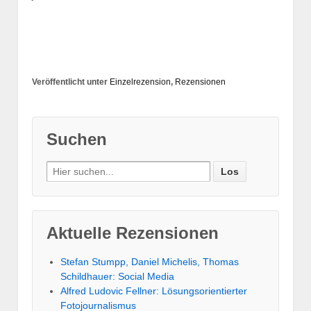
‹
Andreas A. Riedl: Nachrichtenqualität als journalistischer
Prozess
Lutz Hachmeister: Hitlers Interviews
›
Veröffentlicht unter
Einzelrezension
,
Rezensionen
Suchen
Aktuelle Rezensionen
Stefan Stumpp, Daniel Michelis, Thomas
Schildhauer: Social Media
Alfred Ludovic Fellner: Lösungsorientierter
Fotojournalismus