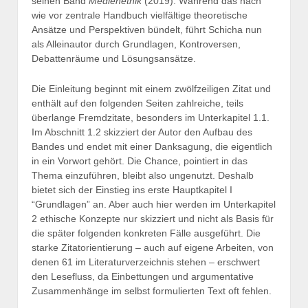
seinen Band
Medienethik
(2019). Während das nach
wie vor zentrale Handbuch vielfältige theoretische
Ansätze und Perspektiven bündelt, führt Schicha nun
als Alleinautor durch Grundlagen, Kontroversen,
Debattenräume und Lösungsansätze.
Die Einleitung beginnt mit einem zwölfzeiligen Zitat und
enthält auf den folgenden Seiten zahlreiche, teils
überlange Fremdzitate, besonders im Unterkapitel 1.1.
Im Abschnitt 1.2 skizziert der Autor den Aufbau des
Bandes und endet mit einer Danksagung, die eigentlich
in ein Vorwort gehört. Die Chance, pointiert in das
Thema einzuführen, bleibt also ungenutzt. Deshalb
bietet sich der Einstieg ins erste Hauptkapitel I
“Grundlagen” an. Aber auch hier werden im Unterkapitel
2 ethische Konzepte nur skizziert und nicht als Basis für
die später folgenden konkreten Fälle ausgeführt. Die
starke Zitatorientierung – auch auf eigene Arbeiten, von
denen 61 im Literaturverzeichnis stehen – erschwert
den Lesefluss, da Einbettungen und argumentative
Zusammenhänge im selbst formulierten Text oft fehlen.