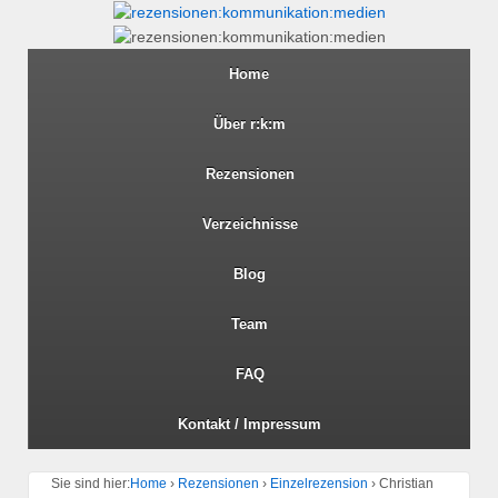
Home
Über r:k:m
Rezensionen
Verzeichnisse
Blog
Team
FAQ
Kontakt / Impressum
Sie sind hier:
Home
›
Rezensionen
›
Einzelrezension
›
Christian